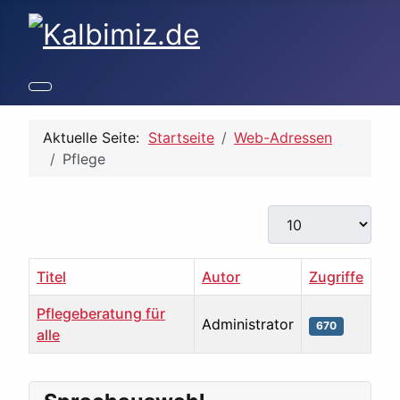
Aktuelle Seite:
Startseite
Web-Adressen
Pflege
Anzeige #
Titel
Autor
Zugriffe
Pflegeberatung für
Administrator
670
alle
Beiträge