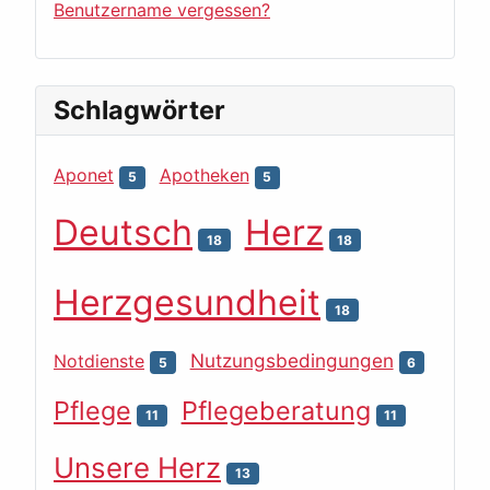
Benutzername vergessen?
Schlagwörter
Aponet
Apotheken
5
5
Deutsch
Herz
18
18
Herzgesundheit
18
Nutzungsbedingungen
Notdienste
5
6
Pflege
Pflegeberatung
11
11
Unsere Herz
13