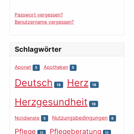
Passwort vergessen?
Benutzername vergessen?
Schlagwörter
Aponet
Apotheken
5
5
Deutsch
Herz
18
18
Herzgesundheit
18
Nutzungsbedingungen
Notdienste
5
6
Pflege
Pflegeberatung
11
11