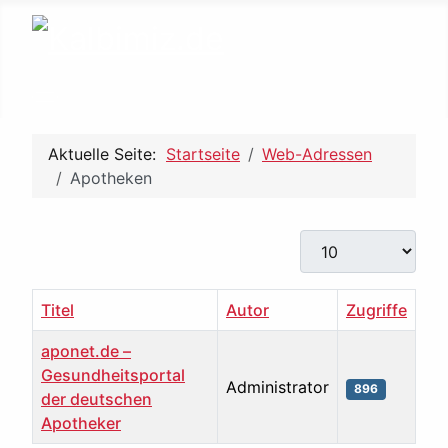
Aktuelle Seite:
Startseite
Web-Adressen
Apotheken
Anzeige #
Titel
Autor
Zugriffe
aponet.de –
Gesundheitsportal
Administrator
896
der deutschen
Apotheker